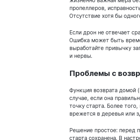
жизненно важная мера бе
пропеллеров, исправность
Отсутствие хотя бы одног
Если дрон не отвечает ср
Ошибка может быть време
выработайте привычку зап
и нервы.
Проблемы с возвр
Функция возврата домой (
случае, если она правиль
точку старта. Более того
врежется в деревья или з
Решение простое: перед 
старта сохранена. В наст