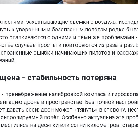
ностями: захватывающие съёмки с воздуха, исслед
 путь к уверенным и безопасным полётам редко быв
сто сталкиваются с одними и теми же проблемами -
стве случаев просты и повторяются из раза в раз. 
странённые ошибки начинающих пилотов и расскаже
ваний.
щена - стабильность потеряна
 - пренебрежение калибровкой компаса и гироскопа
ентацию дрона в пространстве. Без точной настрой
т давать сбои: дрон может «тянуть» в сторону, нес
еконтролируемый полёт. Особенно актуальна эта пр
еместились на десятки или сотни километров, стар