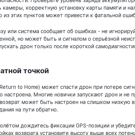
зопасности. Проверьте уровень заряда аккумулятор
 камеры, корректную установку карты памяти и нал
о из этих пунктов может привести к фатальной ошиб
азу или система сообщает об ошибках - не игнорир
нной, но может быть и сигналом о серьёзной неис
ускать дрон только после короткой самодиагности
атной точкой
Return to Home) может спасти дрон при потере сигн
но настроена. Многие новички запускают дрон и не п
, возврат может быть настроен на слишком низкую в
дания на пути обратно.
полётом дождитесь фиксации GPS-позиции и убедите
ройках возврата установите высоту выше всех поте