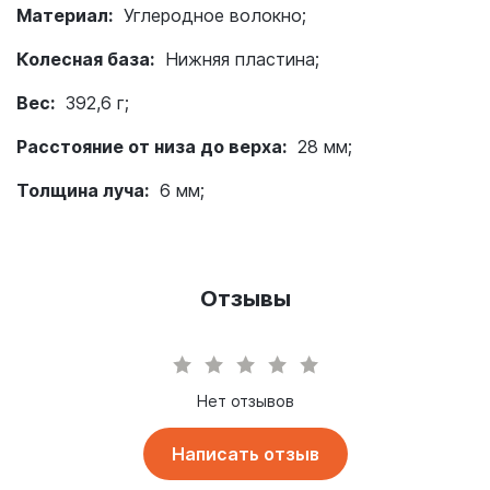
Материал:
Углеродное волокно;
Колесная база:
Нижняя пластина;
Вес:
392,6 г;
Расстояние от низа до верха:
28 мм;
Толщина луча:
6 мм;
Толщина нижней пластины:
2,5 мм;
Толщина верхней пластины:
2 мм;
Отзывы
Толщина средней пластины:
3 мм;
Полётный контроллер:
SucceX-E Mini F7;
Нет отзывов
ESC:
SucceX Mini 45A BLHeli32;
Двигатели:
Написать отзыв
XING-E Pro 2207 (6S) бесколлекторные;