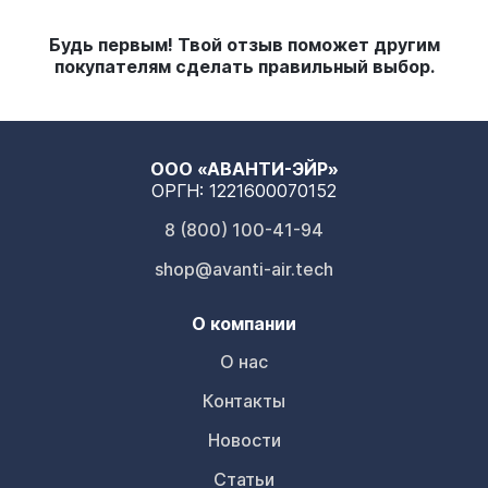
Пропеллеры:
Nazgul F5;
Будь первым! Твой отзыв поможет другим
покупателям сделать правильный выбор.
Видеопередатчик:
VTX SucceX Mini Force 600 мВт 5,8 ГГц;
Общие размеры:
166 х 139 мм (размер корпуса);
ООО «АВАНТИ-ЭЙР»
Аккумулятор:
ОРГН: 1221600070152
FULLSEND 6S 1300 мАч 130C LiPo XT60;
8 (800) 100-41-94
shop@avanti-air.tech
О компании
О нас
Контакты
Новости
Статьи