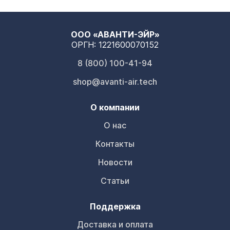
Рабочая температура:
-10°~50°C относительной влажности 90% МАКС.;
ООО «АВАНТИ-ЭЙР»
ОРГН: 1221600070152
Рабочая влажность:
20~80%;
8 (800) 100-41-94
Температура хранения:
-20°~70°С;
shop@avanti-air.tech
Измерение:
12*12 мм;
О компании
Длинна кабеля:
65мм;
О нас
Масса:
1,65 г (без кабеля);
Контакты
Новости
Статьи
Поддержка
Доставка и оплата