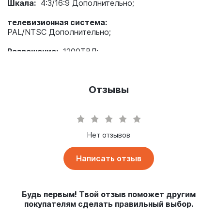
Шкала:
4:3/16:9 Дополнительно;
телевизионная система:
PAL/NTSC Дополнительно;
Разрешение:
1200ТВЛ;
Скорость затвора:
PAL 1/25~1/10000 сек; NTSC 1/30~1/10000 сек.;
Отзывы
Видео выход:
Аналоговый сигнал CVBS;
Скорость затвора:
Авто;
Нет отзывов
Минимальное освещение:
0,01 люкс;
Баланс белого:
Авто;
Написать отзыв
ДНР:
3ДНР;
Будь первым! Твой отзыв поможет другим
WDR:
90 дБ;
покупателям сделать правильный выбор.
Входное напряжение:
3,8 В ~ 16 В;