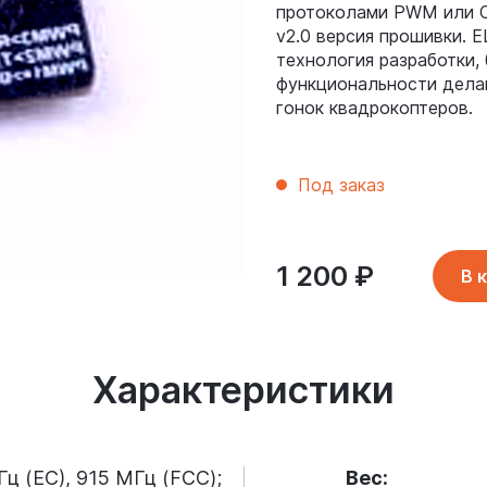
протоколами PWM или C
v2.0 версия прошивки.
технология разработки,
функциональности дела
гонок квадрокоптеров.
Под заказ
1 200
₽
В 
Характеристики
ц (ЕС), 915 МГц (FCC);
Вес: