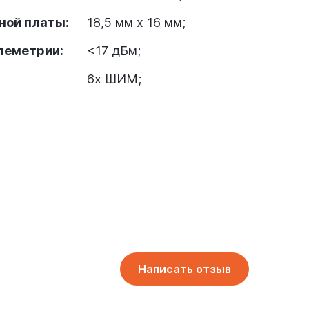
ной платы:
18,5 мм x 16 мм;
леметрии:
<17 дБм;
6x ШИМ;
Написать отзыв