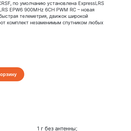
RSF, по умолчанию установлена ExpressLRS
 ELRS EPW6 900MHz 6CH PWM RC – новая
 быстрая телеметрия, движок широкой
ют комплект незаменимым спутником любых
корзину
1 г без антенны;