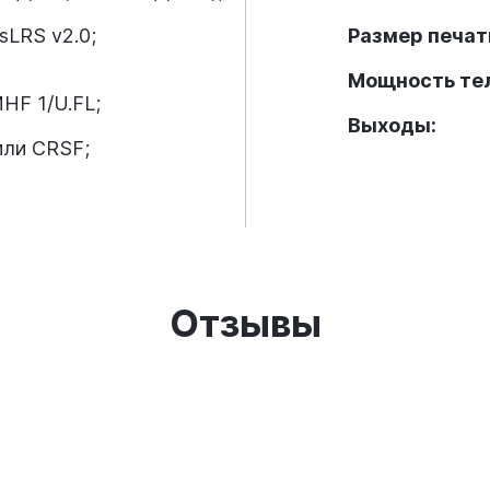
sLRS v2.0;
Размер печат
Мощность те
HF 1/U.FL;
Выходы:
ли CRSF;
Отзывы