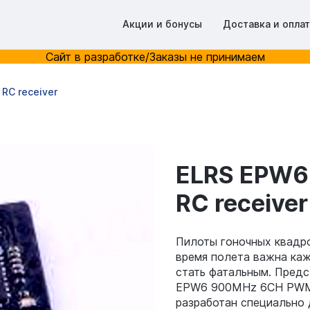
Акции и бонусы
Доставка и опла
Сайт в разработке/Заказы не принимаем
RC receiver
ELRS EPW
RC receiver
Пилоты гоночных квадро
время полета важна ка
стать фатальным. Пред
EPW6 900MHz 6CH PWM R
разработан специально 