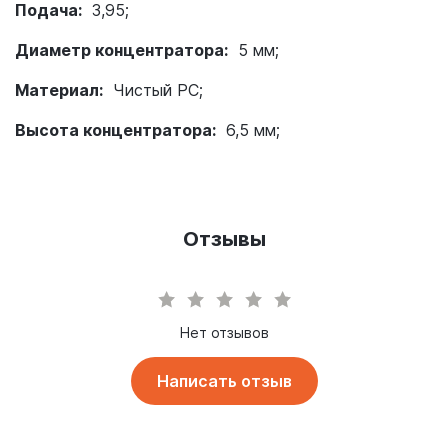
Подача:
3,95;
Диаметр концентратора:
5 мм;
Материал:
Чистый PC;
Высота концентратора:
6,5 мм;
POPO:
support;
Масса:
4г;
Отзывы
Количество:
2 х по часовой стрелке 2 х против часовой стрелки;
Нет отзывов
Написать отзыв