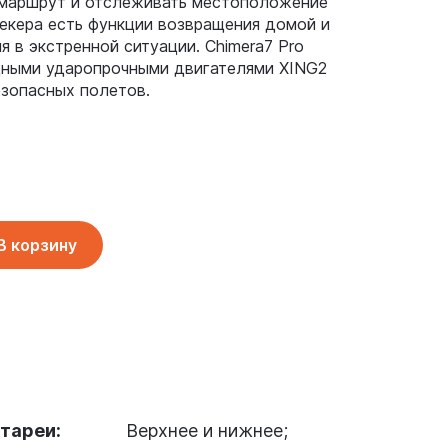
 маршрут и отслеживать местоположение
рекера есть функции возвращения домой и
я в экстренной ситуации. Chimera7 Pro
ными ударопрочными двигателями XING2
езопасных полетов.
В корзину
тареи:
Верхнее и нижнее;