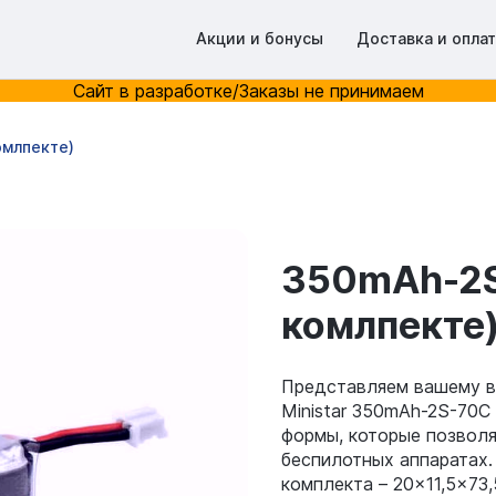
Акции и бонусы
Доставка и опла
Сайт в разработке/Заказы не принимаем
омлпекте)
350mAh-2S
комлпекте
Представляем вашему в
Ministar 350mAh-2S-70C
формы, которые позволя
беспилотных аппаратах.
комплекта – 20×11,5×73,