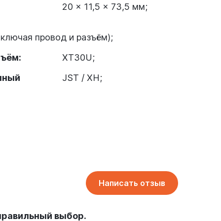
20 × 11,5 × 73,5 мм;
включая провод и разъём);
ъём:
XT30U;
чный
JST / XH;
Написать отзыв
правильный выбор.