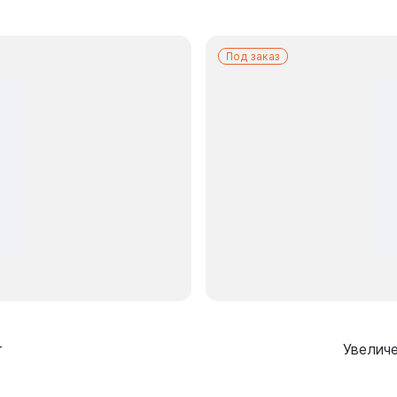
Под заказ
т
Увелич