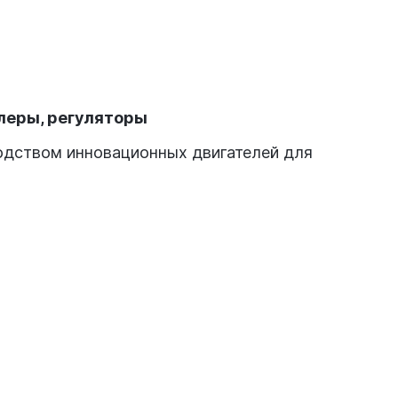
леры, регуляторы
водством инновационных двигателей для
ателей для квадрокоптеров и их
аэрофотосъемкой или FPV гонками. T-
ачает лидерство, смелость, силу и
адекватные цены – главные
ля каждой задачи;
одимо убедиться в продукции, которая