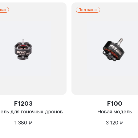
каз
Под заказ
F1203
F100
тель для гоночных дронов
Новая модель
1 380
₽
3 120
₽