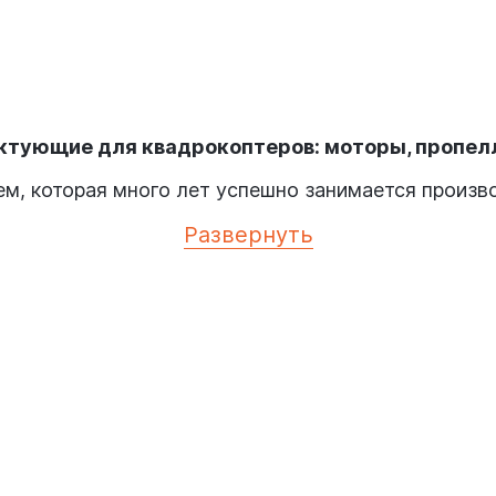
ектующие для квадрокоптеров: моторы, пропел
ем, которая много лет успешно занимается произ
пециализируются на разработке пропеллеров, двиг
Развернуть
ачена для опытных пилотов, которые занимаются 
, а тигр, как известно, в китайской культуре озн
ии, взаимовыгодное сотрудничество с клиентами, 
состоит из нескольких отделов, в том числе:
рый находит новые и уникальные идеи и решения д
оизводит оборудование из лучших материалов;
ества – это важный пункт в работе T-Motor, необх
адрокоптеров