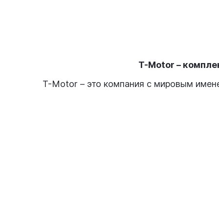
T-Motor – компл
T-Motor – это компания с мировым имен
беспилотных летательных аппаратов и с
регуляторах. Продукция фирмы предназн
Motor расшифровывается как TIGER MOTOR
энергию. Безупречное качество продукц
составляющие работы компании. T-Motor 
Отдел исследований и разработок, кото
Производственный отдел – компания пр
Отдел контроля качества – гарантия кач
поступает клиентам.
T-Motor: купить комплектующие для кв