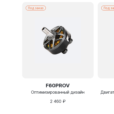
Под заказ
Под за
F60PROV
Оптимизированный дизайн
Двига
2 460
₽