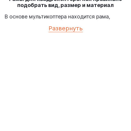
подобрать вид, размер и материал
В основе мультикоптера находится рама,
которая, по сути, представляет каркас. И это
Развернуть
одна из самых первых деталей, которую вам
предстоит выбрать, когда вы приступите к
сборке своего квадрокоптера. Идеальная рама
для дрона – крепкая и устойчивая,
аэродинамичная и надежная, функциональная.
При сборке вы все равно жертвуете каким-
либо параметром в пользу другого, но главное,
чтобы сочетались две характеристики:
защитная (рама защищает остальные детали
корпуса от повреждений) и соединительная
(должна прочно скреплять все элементы).
Конструктивно рама для квадрокоптера
состоит из двух деталей: фюзеляжа и лучей.